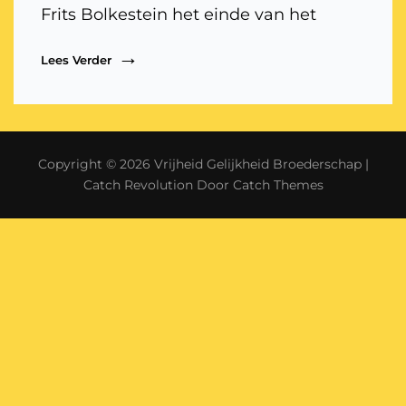
Frits Bolkestein het einde van het
Het
Lees Verder
Einde
Van
Het
Liberalisme?
Copyright © 2026
Vrijheid Gelijkheid Broederschap
|
Catch Revolution Door
Catch Themes