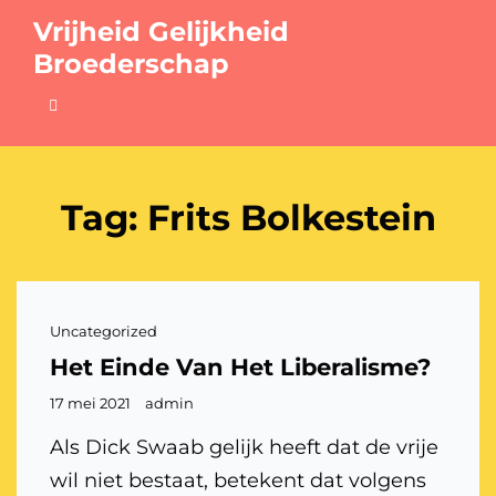
Vrijheid Gelijkheid
Broederschap
Tag:
Frits Bolkestein
Cat
Uncategorized
links
Het Einde Van Het Liberalisme?
Gepubliceerd
17 mei 2021
admin
op
Als Dick Swaab gelijk heeft dat de vrije
wil niet bestaat, betekent dat volgens