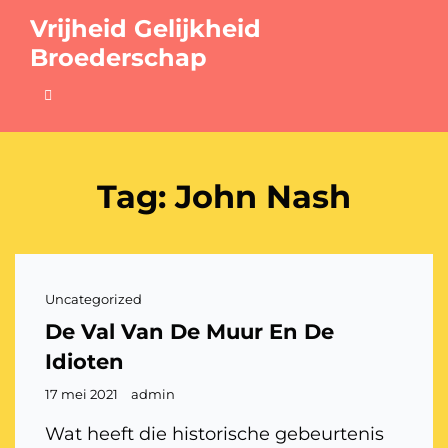
Vrijheid Gelijkheid
Broederschap
Tag:
John Nash
Cat
Uncategorized
links
De Val Van De Muur En De
Idioten
Gepubliceerd
17 mei 2021
admin
op
Wat heeft die historische gebeurtenis