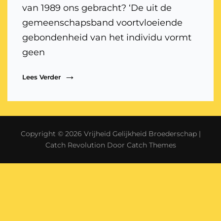
van 1989 ons gebracht? ‘De uit de
gemeenschapsband voortvloeiende
gebondenheid van het individu vormt
geen
De
Lees Verder
Val
Van
De
Muur
En
Copyright © 2026
Vrijheid Gelijkheid Broederschap
|
De
Idioten
Catch Revolution Door
Catch Themes