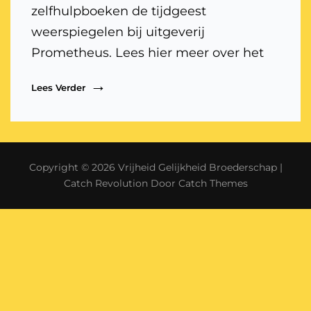
zelfhulpboeken de tijdgeest
weerspiegelen bij uitgeverij
Prometheus. Lees hier meer over het
AEX
Lees Verder
Van
De
Ziel
Copyright © 2026
Vrijheid Gelijkheid Broederschap
|
Catch Revolution Door
Catch Themes