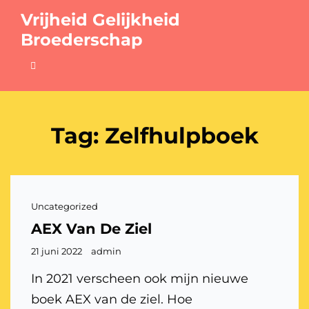
Vrijheid Gelijkheid
Broederschap
Tag:
Zelfhulpboek
Cat
Uncategorized
links
AEX Van De Ziel
Gepubliceerd
21 juni 2022
admin
op
In 2021 verscheen ook mijn nieuwe
boek AEX van de ziel. Hoe