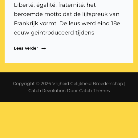
Liberté, égalité, fraternité: het
beroemde motto dat de lijfspreuk van
Frankrijk vormt. De leus werd eind 18e
eeuw geïntroduceerd tijdens
Vrijheid,
Lees Verder
Gelijkheid,
Broederschap:
Eén
Leuze,
Één
Copyright © 2026
Vrijheid Gelijkheid Broederschap
|
Ideaal
Catch Revolution Door
Catch Themes