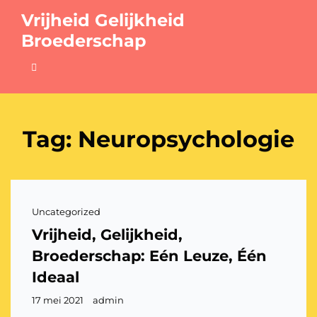
Vrijheid Gelijkheid
Broederschap
Tag:
Neuropsychologie
Cat
Uncategorized
links
Vrijheid, Gelijkheid,
Broederschap: Eén Leuze, Één
Ideaal
Gepubliceerd
17 mei 2021
admin
op