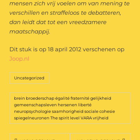
mensen zich vrij voelen om van mening te
verschillen en straffeloos te debatteren,
dan leidt dat tot een vreedzamere
maatschappij.
Dit stuk is op 18 april 2012 verschenen op
Joop.nl
Categorieën
Uncategorized
Tags,
brein
broederschap
égalité
fraternité
gelijkheid
gemeenschapsleven
hersenen
liberté
neuropsychologie
saamhorigheid
sociale cohesie
spiegelneuronen
The spirit level
VARA
vrijheid
Bericht