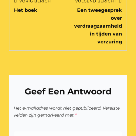
VORIG BERICHT
VOLGEND BERICHT
Vorig
Volgend
navigatie
Het boek
Een tweegesprek
bericht
bericht
over
verdraagzaamheid
in tijden van
verzuring
Geef Een Antwoord
Het e-mailadres wordt niet gepubliceerd.
Vereiste
velden zijn gemarkeerd met
*